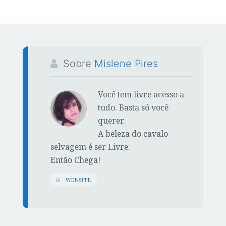
c
it
a
e
te
r
b
r
e
o
o
Sobre
Mislene Pires
k
Você tem livre acesso a
tudo. Basta só você
querer.
A beleza do cavalo
selvagem é ser Livre.
Então Chega!
WEBSITE