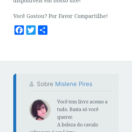
disponíveis em nosso site!
Você Gostou? Por Favor Compartilhe!
F
T
S
a
w
h
c
it
a
e
te
r
b
r
e
o
o
Sobre
Mislene Pires
k
Você tem livre acesso a
tudo. Basta só você
querer.
A beleza do cavalo