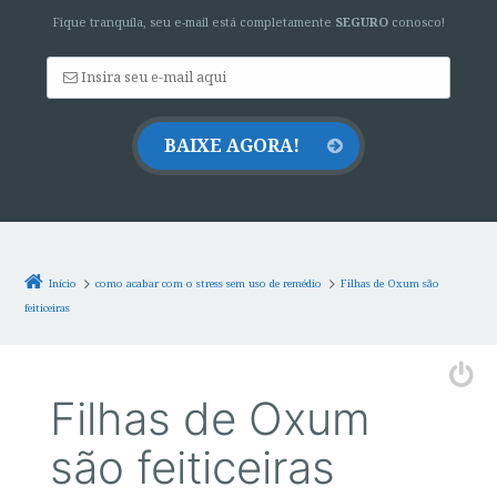
Fique tranquila, seu e-mail está completamente
SEGURO
conosco!
Início
como acabar com o stress sem uso de remédio
Filhas de Oxum são
feiticeiras
Filhas de Oxum
são feiticeiras