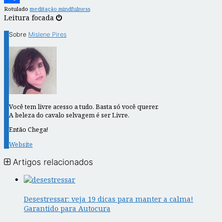
Rotulado
meditação mindfulness
Share
Leitura focada
Sobre
Mislene Pires
Você tem livre acesso a tudo. Basta só você querer.
A beleza do cavalo selvagem é ser Livre.
Então Chega!
Website
Artigos relacionados
Desestressar: veja 19 dicas para manter a calma!
Garantido para Autocura