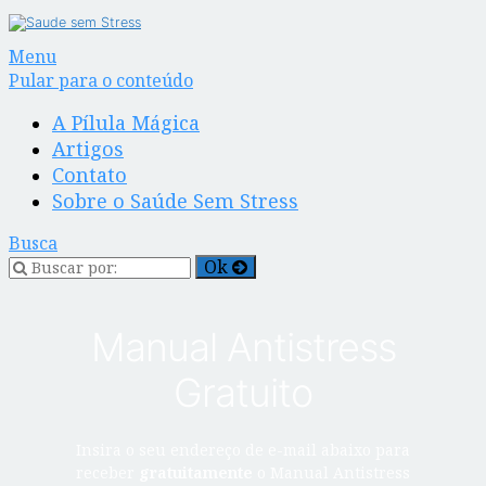
Alternar
Menu
navegação
Pular para o conteúdo
A Pílula Mágica
Artigos
Contato
Sobre o Saúde Sem Stress
Busca
Manual Antistress
Gratuito
Insira o seu endereço de e-mail abaixo para
receber
gratuitamente
o Manual Antistress