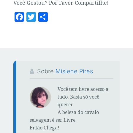
Você Gostou? Por Favor Compartilhe!
F
T
S
a
w
h
c
it
a
e
te
r
b
r
e
o
o
Sobre
Mislene Pires
k
Você tem livre acesso a
tudo. Basta só você
querer.
A beleza do cavalo
selvagem é ser Livre.
Então Chega!