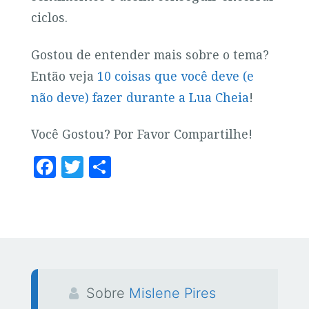
ciclos.
Gostou de entender mais sobre o tema?
Então veja
10 coisas que você deve (e
não deve) fazer durante a Lua Cheia
!
Você Gostou? Por Favor Compartilhe!
F
T
S
a
w
h
c
it
a
e
te
r
b
r
e
o
o
Sobre
Mislene Pires