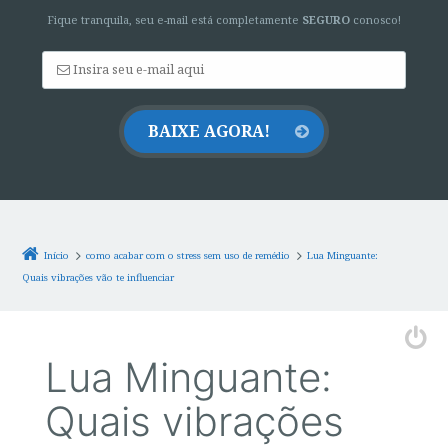
Fique tranquila, seu e-mail está completamente
SEGURO
conosco!
Início
como acabar com o stress sem uso de remédio
Lua Minguante:
Quais vibrações vão te influenciar
Lua Minguante:
Quais vibrações