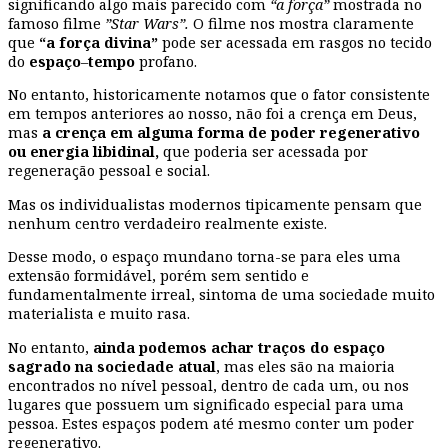
significando algo mais parecido com
“a força”
mostrada no
famoso filme
”Star Wars”.
O filme nos mostra claramente
que
“a força divina”
pode ser acessada em rasgos no tecido
do
espaço
–
tempo
profano.
No entanto, historicamente notamos que o fator consistente
em tempos anteriores ao nosso, não foi a crença em Deus,
mas
a
crença em alguma forma de poder regenerativo
ou energia libidinal,
que poderia ser acessada por
regeneração pessoal e social.
Mas os individualistas modernos tipicamente pensam que
nenhum centro verdadeiro realmente existe.
Desse modo, o espaço mundano torna-se para eles uma
extensão formidável, porém sem sentido e
fundamentalmente irreal, sintoma de uma sociedade muito
materialista e muito rasa.
No entanto,
ainda podemos achar traços do espaço
sagrado na sociedade atual
, mas eles são na maioria
encontrados no nível pessoal, dentro de cada um, ou nos
lugares que possuem um significado especial para uma
pessoa. Estes espaços podem até mesmo conter um poder
regenerativo.