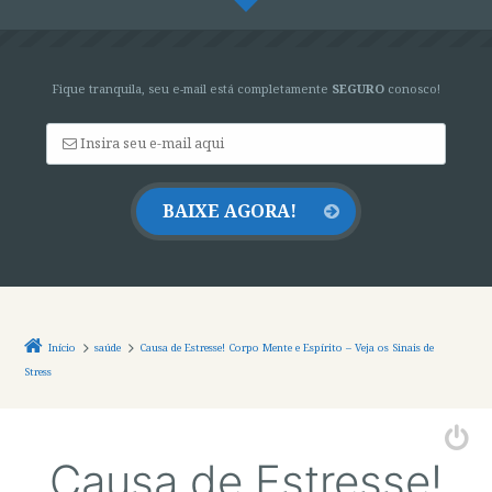
Fique tranquila, seu e-mail está completamente
SEGURO
conosco!
Início
saúde
Causa de Estresse! Corpo Mente e Espírito – Veja os Sinais de
Stress
Causa de Estresse!