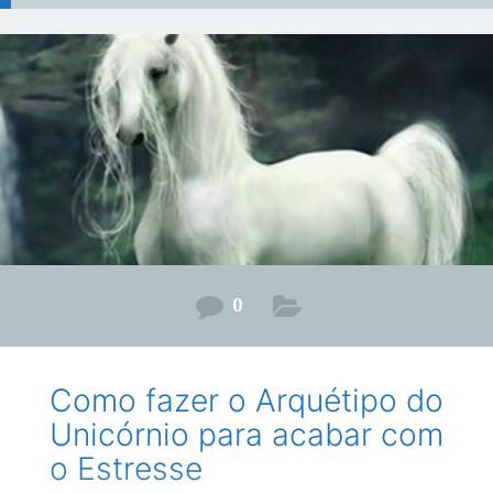
0
Como fazer o Arquétipo do
Unicórnio para acabar com
o Estresse