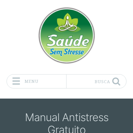
MENU
BUSCA
Pular para o conteúdo
Manual Antistress
Gratuito