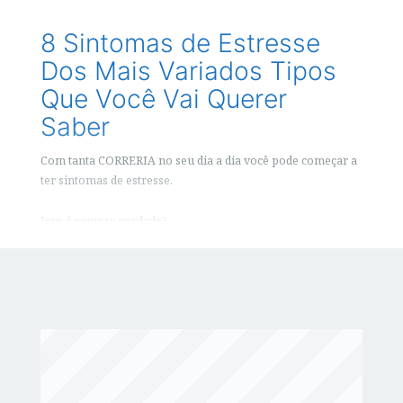
8 Sintomas de Estresse
Dos Mais Variados Tipos
Que Você Vai Querer
Saber
Com tanta CORRERIA no seu dia a dia você pode começar a
ter sintomas de estresse.
Isso é sempre verdade?⁣
Sim. A CORRERIA nos oprime e nos pressiona.
Então, sempre observe o que algumas coisas,
oportunidades, acontecimentos ou até mesmo ideia sua vá
gerar para você.
Você Gostou? Por Favor Compartilhe!