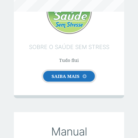
F
T
S
a
w
h
c
it
a
e
te
r
b
r
e
SOBRE O SAÚDE SEM STRESS
o
Tudo flui
o
k
SAIBA MAIS
Manual