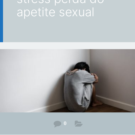
apetite sexual
0