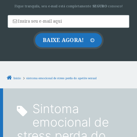
Fique tranquila, seu e-mail está completamente
SEGURO
conosco!
Início
sintoma emocional de stress perda do apetite sexual
sintoma
emocional de
stress perda do