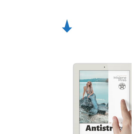
Insira o seu endereço de e-mail abaixo para
receber
gratuitamente
o Manual Antistress o
seu guia de autocura