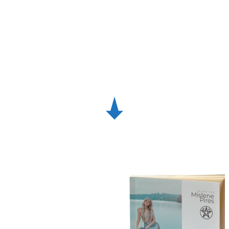
Manual Antistress
Gratuito
Insira o seu endereço de e-mail abaixo para
receber
gratuitamente
o Manual Antistress