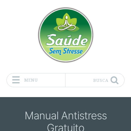
MENU
BUSCA
Pular para o conteúdo
Manual Antistress
Gratuito