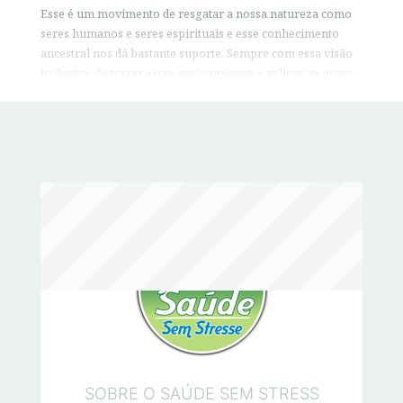
Esse é um movimento de resgatar a nossa natureza como
seres humanos e seres espirituais e esse conhecimento
ancestral nos dá bastante suporte. Sempre com essa visão
inclusiva, de trazer esses ensinamentos e aplicar ao nosso
tempo e nossa própria forma de se relacionar com tudo.
Você Gostou? Por Favor Compartilhe!
F
T
S
a
w
h
c
it
a
e
te
r
b
r
e
o
o
k
SOBRE O SAÚDE SEM STRESS