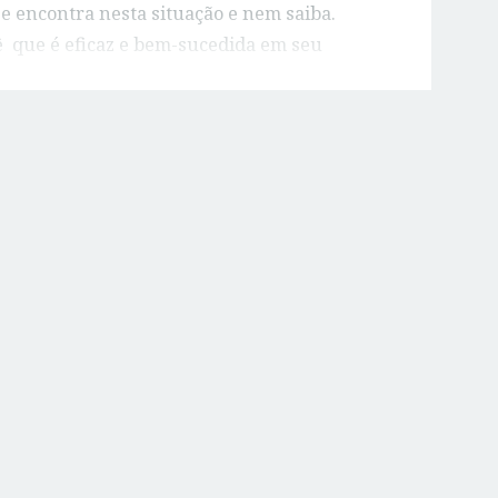
se encontra nesta situação e nem saiba.
 que é eficaz e bem-sucedida em seu
 Por Favor Compartilhe!
S
w
h
a
e
r
e