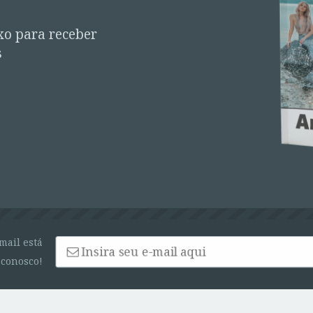
xo para receber
s
mail está
conosco!