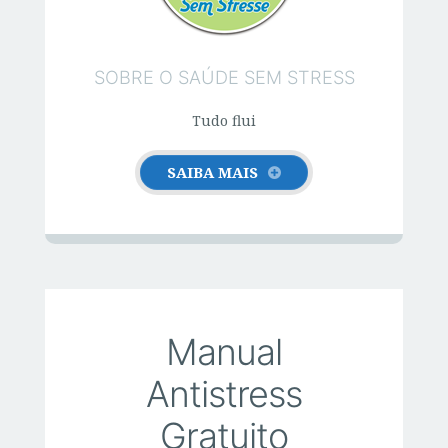
o
o
k
SOBRE O SAÚDE SEM STRESS
Tudo flui
SAIBA MAIS
Manual
Antistress
Gratuito