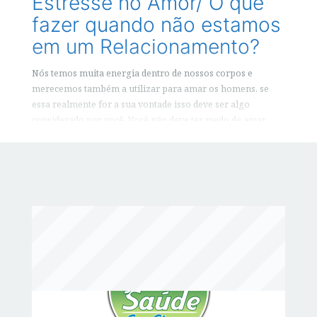
Estresse no Amor/ O que
fazer quando não estamos
em um Relacionamento?
Nós temos muita energia dentro de nossos corpos e
merecemos também a utilizar para amar os homens, se
essa realmente for a sua vontade isso deve ser algo
considerado por você. Você não deve ter medo de amar
outra pessoa, deve fazer isso com liberdade e lembrando
sempre que você é poderosa.
Você Gostou? Por Favor Compartilhe!
F
T
S
a
w
h
c
it
a
e
te
r
b
r
e