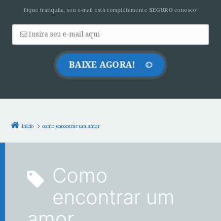
Fique tranquila, seu e-mail está completamente
SEGURO
conosco!
Início
como encontrar um amor
como
encontrar um
amor