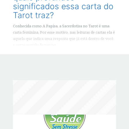
significados essa carta do
Tarot traz?
Conhecida como A Papisa, a Sacerdotisa no Tarot é uma
carta feminina. Por esse motivo, nas leituras de cartas ela é
aquela que indica uma resposta que já está dentro de você,
o sexto sentido feminino.
Você Gostou? Por Favor Compartilhe!
F
T
S
a
w
h
c
it
a
e
te
r
b
r
e
o
o