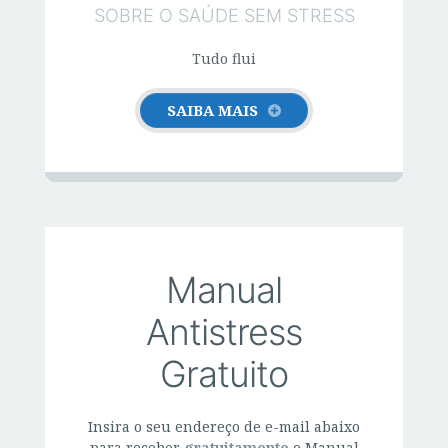
k
SOBRE O SAÚDE SEM STRESS
Tudo flui
SAIBA MAIS
Manual
Antistress
Gratuito
Insira o seu endereço de e-mail abaixo
para receber
gratuitamente
o Manual