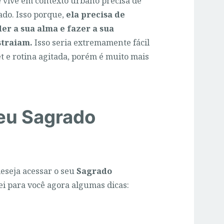
e vive em contexto urbano precisa de
ado. Isso porque,
ela precisa de
er a sua alma e fazer a sua
straiam.
Isso seria extremamente fácil
t e rotina agitada, porém é muito mais
eu Sagrado
eseja acessar o seu
Sagrado
ei para você agora algumas dicas: